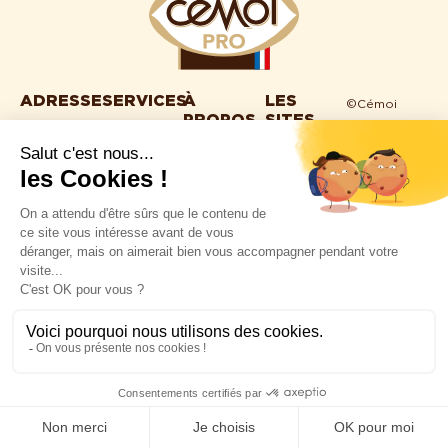
ADRESSE
SERVICES
À
LES
©Cémoi
PROPOS
SITES
2025 site
CÉMOI
2980
Nos
réalisé par
Nous
recettes
avenue
La
Hybride
trouver
Julien
Nos outils à
boutique
Conseil
Nous
télécharger
panchot
en ligne
Politique de
découvrir
66000 –
Notre
Espace
confidentialité
Nous
univers
Perpignan
Consommateur
–
Mentions
contacter
04 68 56
Espace
légales
FAQ
35 35
Groupe
Programme
Transparence
Cacao