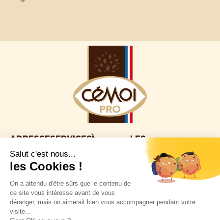
ADRESSE
SERVICES
À
LES
©Cémoi
PROPOS
SITES
2025 site
CÉMOI
2980
Nos
réalisé par
Nous
recettes
avenue
La
Hybride
trouver
Julien
Nos outils à
boutique
Conseil
Nous
télécharger
panchot
en ligne
Politique de
découvrir
66000 –
Notre
Espace
confidentialité
Nous
univers
Perpignan