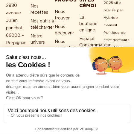
2025 site
CÉMOI
2980
Nos
réalisé par
Nous
recettes
avenue
La
Hybride
trouver
Julien
Nos outils à
boutique
Conseil
Nous
télécharger
panchot
en ligne
Politique de
découvrir
66000 –
Notre
Espace
confidentialité
Nous
univers
Perpignan
Consommateur
–
Mentions
contacter
04 68 56
Espace
légales
FAQ
35 35
Groupe
Programme
Transparence
Cacao