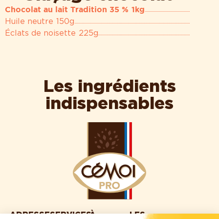
Chocolat au lait Tradition 35 %
1kg
Huile neutre
150g
Éclats de noisette
225g
Les ingrédients
indispensables
ADRESSE
SERVICES
À
LES
©Cémoi